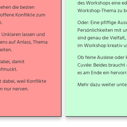
des Workshops eine ed
ehen die besten
Workshop-Thema zu be
 offene Konflikte zum
n.
Oder: Eine pfiffige Aus
Persönlichkeiten mit u
 Unklaren lassen und
sind genau die Vielfalt
stens auf Anlass, Thema
im Workshop kreativ un
eiten.
Ob feine Auslese oder
dabei, damit
Cuvée: Beides braucht 
aufmuckt.
es am Ende ein hervorr
t dabei, weil Konflikte
Mehr dazu weiter unte
n nur nerven.