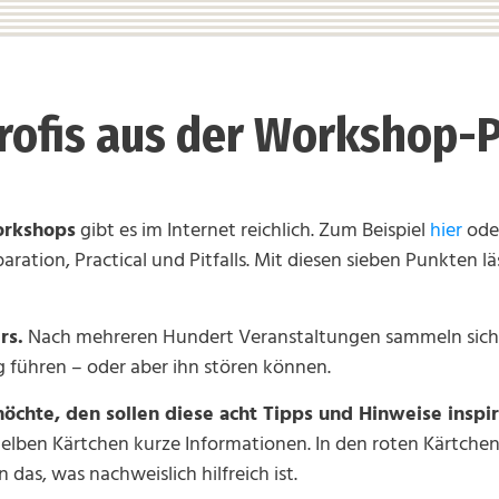
Profis aus der Workshop-P
orkshops
gibt es im Internet reichlich. Zum Beispiel
hier
ode
aration, Practical und Pitfalls. Mit diesen sieben Punkten l
rs.
Nach mehreren Hundert Veranstaltungen sammeln sich e
 führen – oder aber ihn stören können.
chte, den sollen diese acht Tipps und Hinweise inspi
n gelben Kärtchen kurze Informationen. In den roten Kärtch
 das, was nachweislich hilfreich ist.