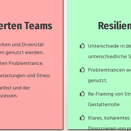
ierten Teams
Resilie
rken und Diversität
Unterschiede in de
cen genutzt werden.
unterschiedliche S
blen Problemtrance.
Problemtrancen we
elastungen und Stress
genutzt.
elbst und der
Re-Framing von Str
ozessen.
Gestalterrolle
Klares, kohärente
Dissoziieren von p